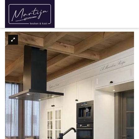
Home
Over ons
/
Keukens
/
Landelijk
/
Landelijke keukens
Keukens
Modern
Landelijke keukens
Industrieel
Landelijk
Keukenrenovatie
Interieur
Kasten
Turn-key
Binnenkijken bij
Aanbieding
Maak een afspraak