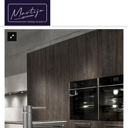
Home
Over ons
/
Keukens
/
Modern
/
Moderne keukens
Keukens
Modern
Moderne keukens
Industrieel
Landelijk
Keukenrenovatie
Interieur
Kasten
Turn-key
Binnenkijken bij
Aanbieding
Maak een afspraak